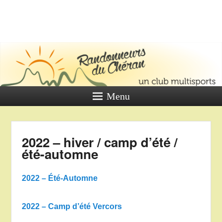
LES
RANDONNE
DU CHÉR
Un club multi sports
Menu
2022 – hiver / camp d’été /
été-automne
2022 – Été-Automne
2022 – Camp d’été Vercors