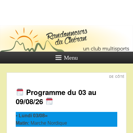
LES
RANDONNE
DU CHÉR
Un club multi sports
Menu
DE CÔTÉ
Programme du 03 au
09/08/26
•
Lundi 03/08=
Matin:
Marche Nordique