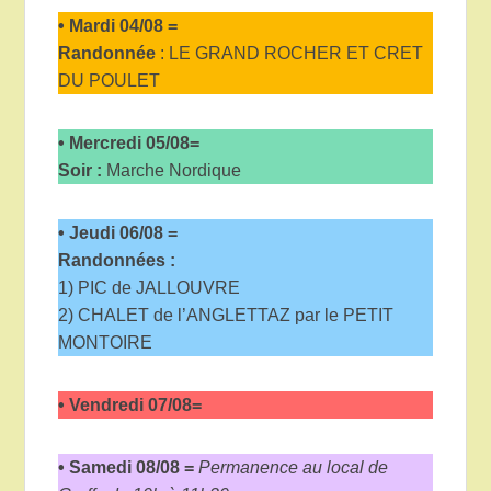
•
Mardi 04/08 =
Randonnée
: LE GRAND ROCHER ET CRET
DU POULET
•
Mercredi 05/08=
Soir :
Marche Nordique
•
Jeudi 06/08 =
Randonnées :
1) PIC de JALLOUVRE
2) CHALET de l’ANGLETTAZ par le PETIT
MONTOIRE
• Vendredi
07/08
=
•
Samedi 08/08 =
Permanence au local de