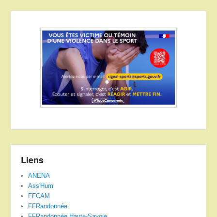
Liens
ANENA
Ass'Hum
FFCAM
FFRandonnée
FFRandonnée Haute-Savoie