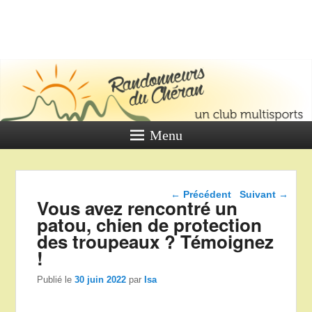
LES
RANDONNE
DU CHÉR
Un club multi sports
Menu
Navigation dans les
←
Précédent
Suivant
→
Vous avez rencontré un
articles
patou, chien de protection
des troupeaux ? Témoignez
!
Publié le
30 juin 2022
par
Isa