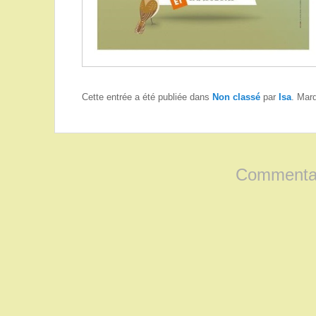
Cette entrée a été publiée dans
Non classé
par
Isa
. Mar
Commentai