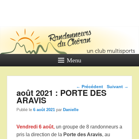
LES
RANDONNE
DU CHÉR
Un club multi sports
Menu
Navigation dans les
←
Précédent
Suivant
→
août 2021 : PORTE DES
articles
ARAVIS
Publié le
6 août 2021
par
Danielle
Vendredi
6 août,
un groupe de 8 randonneurs a
pris la direction de la
Porte des Aravis
, au