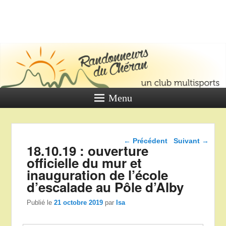
LES
RANDONNE
DU CHÉR
Un club multi sports
Menu
Navigation dans les
←
Précédent
Suivant
→
18.10.19 : ouverture
articles
officielle du mur et
inauguration de l’école
d’escalade au Pôle d’Alby
Publié le
21 octobre 2019
par
Isa