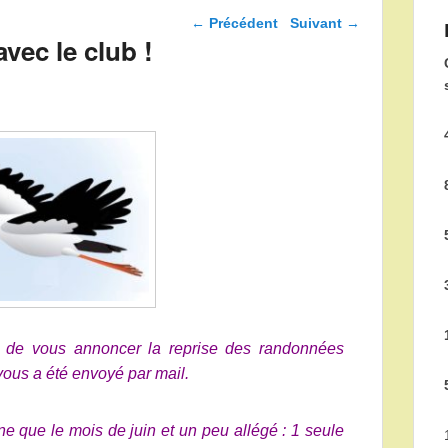
Navigation dans les
←
Précédent
Suivant
→
articles
avec le club !
x de vous annoncer la reprise des randonnées
us a été envoyé par mail.
e que le mois de juin et un peu allégé : 1 seule