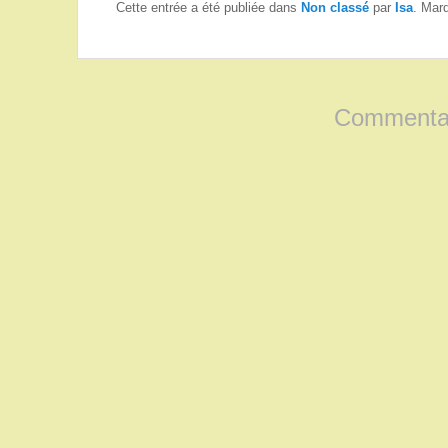
Cette entrée a été publiée dans
Non classé
par
Isa
. Mar
Commentai