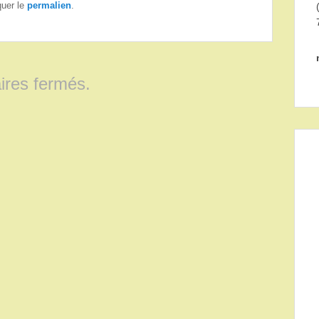
quer le
permalien
.
res fermés.