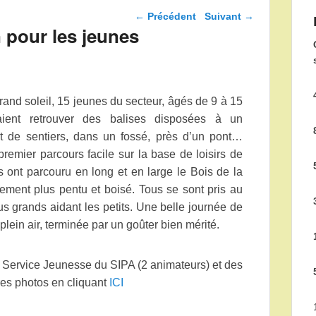
Navigation dans les
←
Précédent
Suivant
→
articles
n pour les jeunes
and soleil, 15 jeunes du secteur, âgés de 9 à 15
aient retrouver des balises disposées à un
t de sentiers, dans un fossé, près d’un pont…
remier parcours facile sur la base de loisirs de
ls ont parcouru en long et en large le Bois de la
tement plus pentu et boisé. Tous se sont pris au
lus grands aidant les petits. Une belle journée de
plein air, terminée par un goûter bien mérité.
u Service Jeunesse du SIPA (2 animateurs) et des
es photos en cliquant
ICI