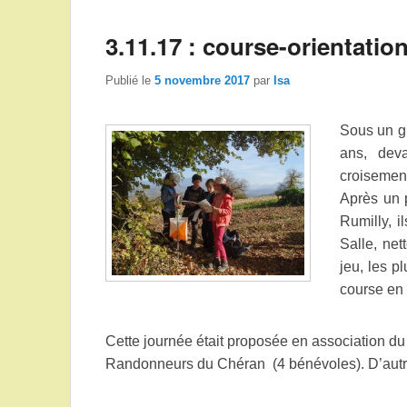
3.11.17 : course-orientatio
Publié le
5 novembre 2017
par
Isa
Sous un gr
ans, dev
croisemen
Après un p
Rumilly, i
Salle, net
jeu, les p
course en 
Cette journée était proposée en association d
Randonneurs du Chéran (4 bénévoles). D’autr