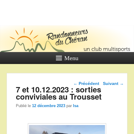
LES
RANDONNE
DU CHÉR
Un club multi sports
Menu
Navigation dans les
←
Précédent
Suivant
→
7 et 10.12.2023 : sorties
articles
conviviales au Trousset
Publié le
12 décembre 2023
par
Isa