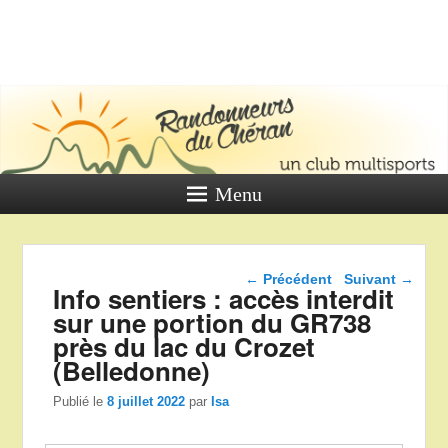
LES
RANDONNE
DU CHÉR
Un club multi sports
Menu
Navigation dans les
←
Précédent
Suivant
→
Info sentiers : accès interdit
articles
sur une portion du GR738
près du lac du Crozet
(Belledonne)
Publié le
8 juillet 2022
par
Isa