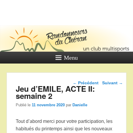
LES
RANDONNE
DU CHÉR
Un club multi sports
Menu
Navigation dans les
←
Précédent
Suivant
→
Jeu d’EMILE, ACTE II:
articles
semaine 2
Publié le
11 novembre 2020
par
Danielle
Tout d’abord merci pour votre participation, les
habitués du printemps ainsi que les nouveaux