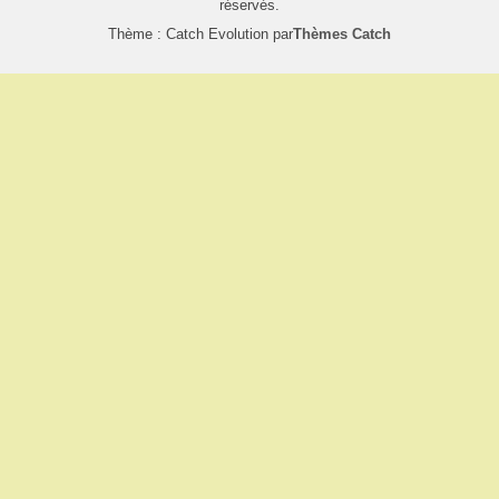
réservés.
Thème : Catch Evolution par
Thèmes Catch