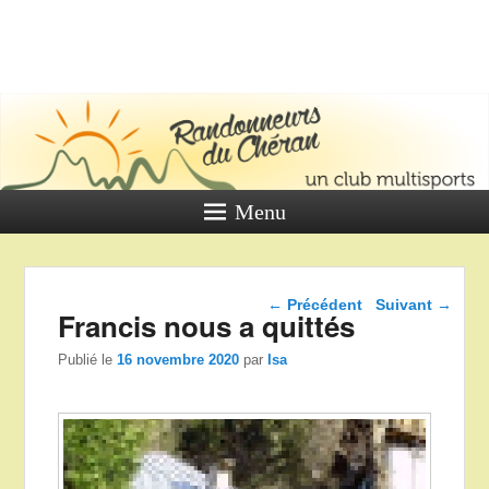
LES
RANDONNE
DU CHÉR
Un club multi sports
Menu
Navigation dans les
←
Précédent
Suivant
→
Francis nous a quittés
articles
Publié le
16 novembre 2020
par
Isa