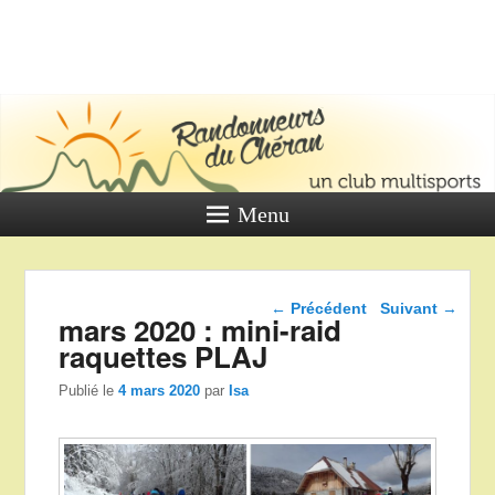
LES
RANDONNE
DU CHÉR
Un club multi sports
Menu
Navigation dans les
←
Précédent
Suivant
→
mars 2020 : mini-raid
articles
raquettes PLAJ
Publié le
4 mars 2020
par
Isa