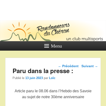
LES
RANDONNE
DU CHÉR
Un club multi sports
Menu
Navigation dans les
←
Précédent
Suivant
→
Paru dans la presse :
articles
Publié le
13 juin 2023
par
Loïc
Article paru le 08.06 dans l’Hebdo des Savoie
au sujet de notre 30ème anniversaire