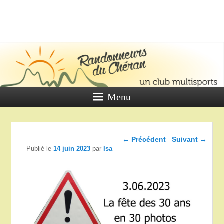
LES
RANDONNE
DU CHÉR
Un club multi sports
Menu
Navigation dans les
←
Précédent
Suivant
→
articles
Publié le
14 juin 2023
par
Isa