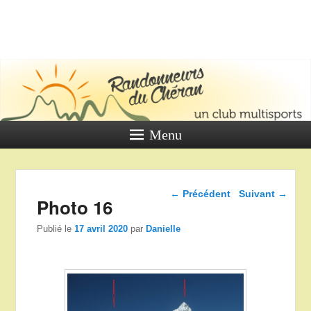
LES
RANDONNE
DU CHÉR
Un club multi sports
Menu
Navigation dans les
←
Précédent
Suivant
→
Photo 16
articles
Publié le
17 avril 2020
par
Danielle