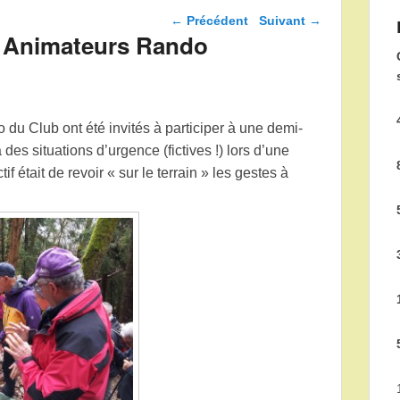
Navigation dans les
←
Précédent
Suivant
→
articles
 Animateurs Rando
du Club ont été invités à participer à une demi-
es situations d’urgence (fictives !) lors d’une
f était de revoir « sur le terrain » les gestes à