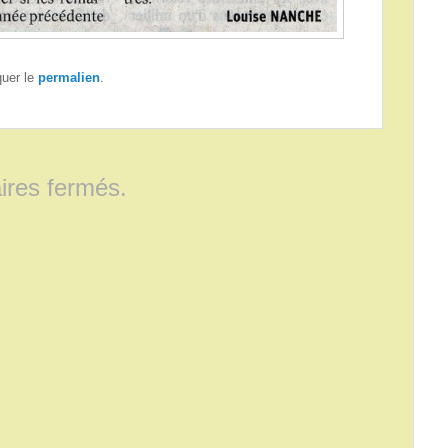
quer le
permalien
.
res fermés.