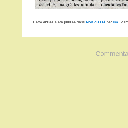
Cette entrée a été publiée dans
Non classé
par
Isa
. Mar
Commentai