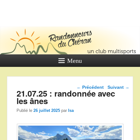
LES
RANDONNE
DU CHÉR
Un club multi sports
Menu
Navigation dans les
←
Précédent
Suivant
→
21.07.25 : randonnée avec
articles
les ânes
Publié le
26 juillet 2025
par
Isa