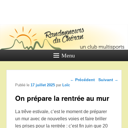
LES
RANDONNE
DU CHÉR
Un club multi sports
Menu
Navigation dans les
←
Précédent
Suivant
→
articles
Publié le
17 juillet 2025
par
Loïc
On prépare la rentrée au mur
La trêve estivale, c’est le moment de préparer
un mur avec de nouvelles voies et faire briller
les prises pour la rentrée : c’est fin juin que 20