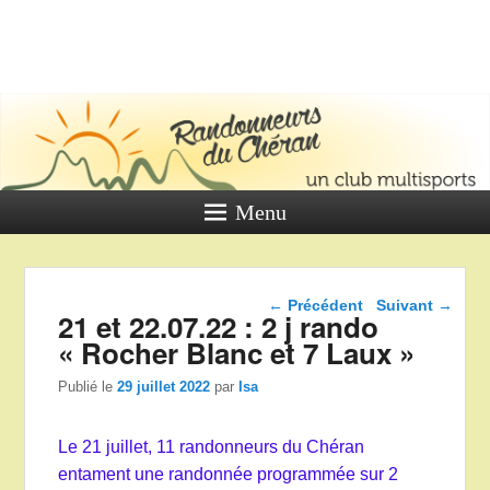
LES
RANDONNE
DU CHÉR
Un club multi sports
Menu
Navigation dans les
←
Précédent
Suivant
→
21 et 22.07.22 : 2 j rando
articles
« Rocher Blanc et 7 Laux »
Publié le
29 juillet 2022
par
Isa
Le 21 juillet, 11 randonneurs du Chéran
entament une randonnée programmée sur 2