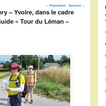
Navigation dans les
←
Précédent
Suivant
→
articles
ry – Yvoire, dans le cadre
Guide « Tour du Léman –