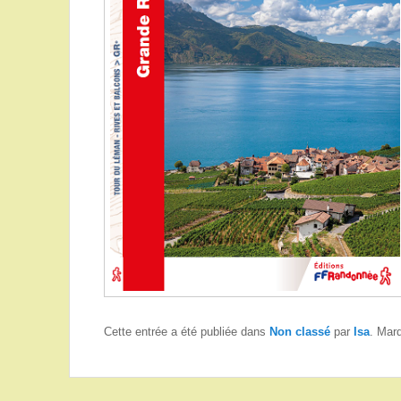
Cette entrée a été publiée dans
Non classé
par
Isa
. Mar