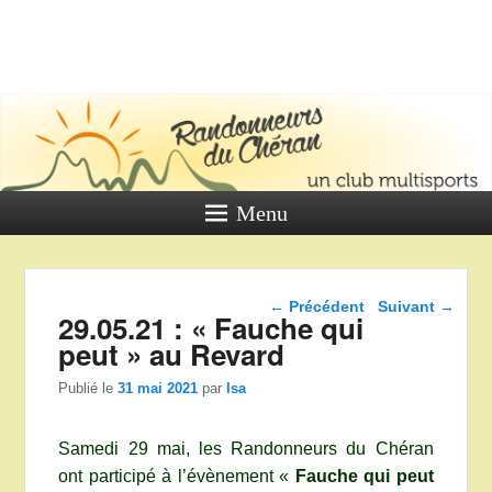
LES
RANDONNE
DU CHÉR
Un club multi sports
Menu
Navigation dans les
←
Précédent
Suivant
→
29.05.21 : « Fauche qui
articles
peut » au Revard
Publié le
31 mai 2021
par
Isa
Samedi 29 mai, les Randonneurs du Chéran
ont participé à l’évènement «
Fauche qui peut