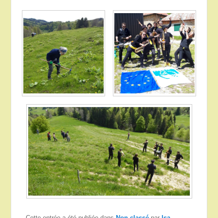
Cette entrée a été publiée dans
Non classé
par
Isa
.