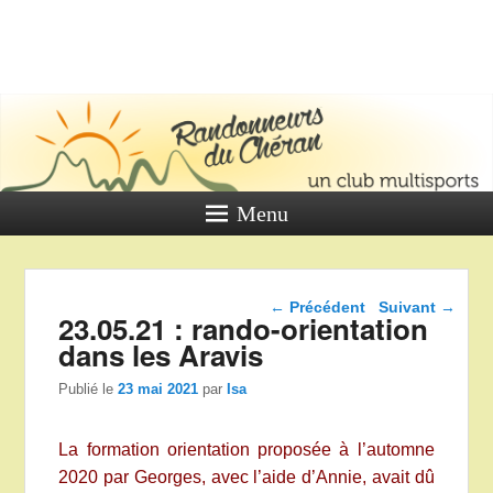
LES
RANDONNE
DU CHÉR
Un club multi sports
Menu
Navigation dans les
←
Précédent
Suivant
→
23.05.21 : rando-orientation
articles
dans les Aravis
Publié le
23 mai 2021
par
Isa
La formation orientation proposée à l’automne
2020 par Georges, avec l’aide d’Annie, avait dû