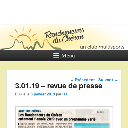
LES
RANDONNE
DU CHÉR
Un club multi sports
Menu
Navigation dans les
←
Précédent
Suivant
→
3.01.19 – revue de presse
articles
Publié le
3 janvier 2019
par
Isa