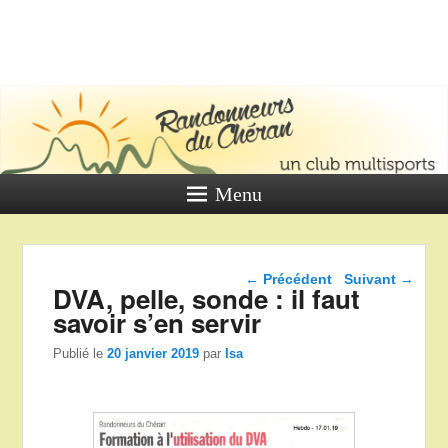
LES
RANDONNE
DU CHÉR
Un club multi sports
Menu
Navigation dans les
←
Précédent
Suivant
→
DVA, pelle, sonde : il faut
articles
savoir s’en servir
Publié le
20 janvier 2019
par
Isa