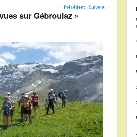
Navigation dans les
←
Précédent
Suivant
→
articles
 vues sur Gébroulaz »