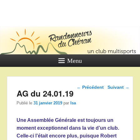
LES
RANDONNE
DU CHÉR
Un club multi sports
Menu
Navigation dans les
←
Précédent
Suivant
→
AG du 24.01.19
articles
Publié le
31 janvier 2019
par
Isa
Une Assemblée Générale est toujours un
moment exceptionnel dans la vie d’un club.
Celle-ci l’était encore plus, puisque Robert