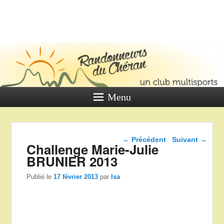
LES
RANDONNE
DU CHÉR
Un club multi sports
Menu
Navigation dans les
←
Précédent
Suivant
→
Challenge Marie-Julie
articles
BRUNIER 2013
Publié le
17 février 2013
par
Isa