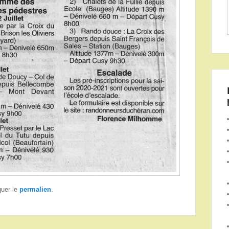
quer le
permalien
.