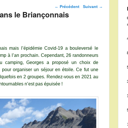
Navigation dans les
←
Précédent
Suivant
→
articles
 dans le Briançonnais
nais mais l’épidémie Covid-19 a bouleversé le
 camp à l’an prochain. Cependant, 26 randonneurs
n au camping, Georges a proposé un choix de
pour organiser un séjour en étoile. Ce fut une
elquefois en 2 groupes. Rendez-vous en 2021 au
ntournables n’est pas épuisée !