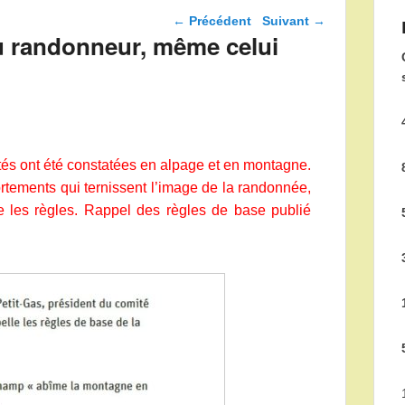
Navigation dans les
←
Précédent
Suivant
→
articles
 randonneur, même celui
tés ont été constatées en alpage et en montagne.
ortements qui ternissent l’image de la randonnée,
te les règles. Rappel des règles de base publié