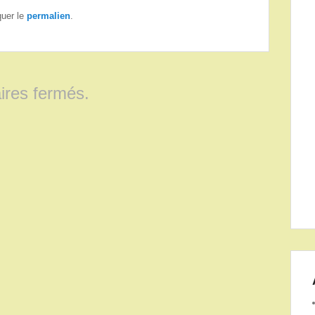
quer le
permalien
.
res fermés.