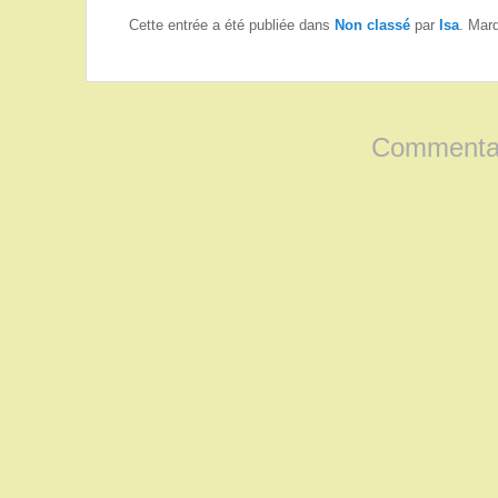
Cette entrée a été publiée dans
Non classé
par
Isa
. Mar
Commentai