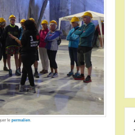
quer le
permalien
.