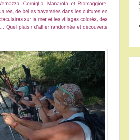
Vernazza, Corniglia, Manarola et Riomaggiore.
aires, de belles traversées dans les cultures en
taculaires sur la mer et les villages colorés, des
l… Quel plaisir d’allier randonnée et découverte