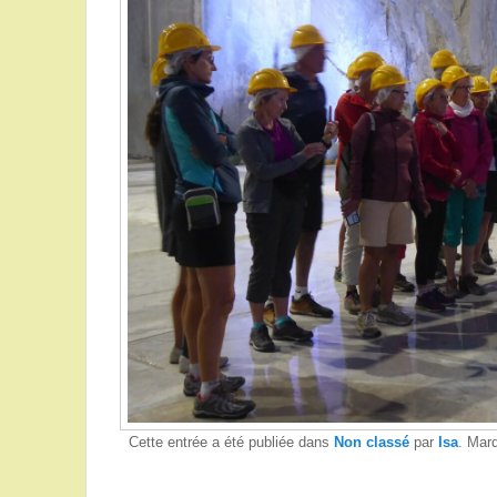
Cette entrée a été publiée dans
Non classé
par
Isa
. Mar