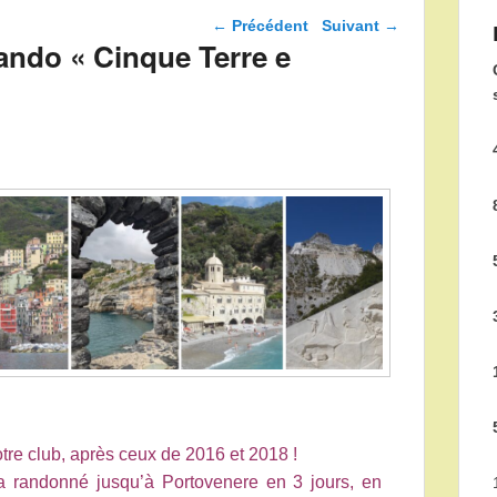
Navigation dans les
←
Précédent
Suivant
→
articles
rando « Cinque Terre e
tre club, après ceux de 2016 et 2018 !
a randonné jusqu’à Portovenere en 3 jours, en