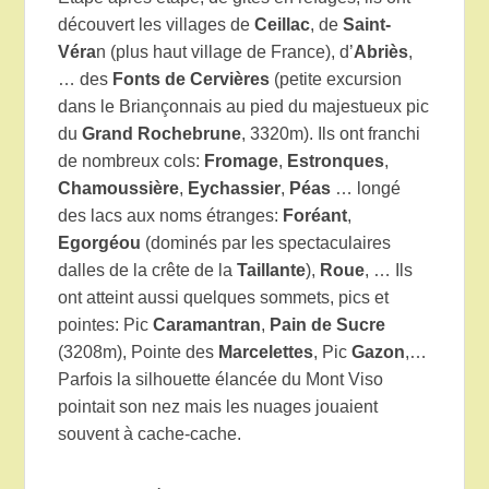
découvert les villages de
Ceillac
, de
Saint-
Véra
n (plus haut village de France), d’
Abriès
,
… des
Fonts de Cervières
(petite excursion
dans le Briançonnais au pied du majestueux pic
du
Grand Rochebrune
, 3320m). Ils ont franchi
de nombreux cols:
Fromage
,
Estronques
,
Chamoussière
,
Eychassier
,
Péas
… longé
des lacs aux noms étranges:
Foréant
,
Egorgéou
(dominés par les spectaculaires
dalles de la crête de la
Taillante
),
Roue
, … Ils
ont atteint aussi quelques sommets, pics et
pointes: Pic
Caramantran
,
Pain de Sucre
(3208m), Pointe des
Marcelettes
, Pic
Gazon
,…
Parfois la silhouette élancée du Mont Viso
pointait son nez mais les nuages jouaient
souvent à cache-cache.