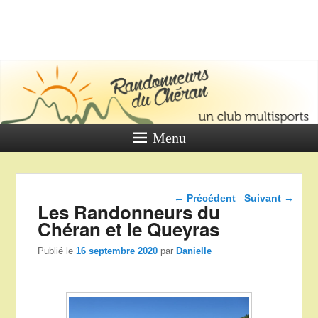
LES
RANDONNE
DU CHÉR
Un club multi sports
Menu
Navigation dans les
←
Précédent
Suivant
→
Les Randonneurs du
articles
Chéran et le Queyras
Publié le
16 septembre 2020
par
Danielle