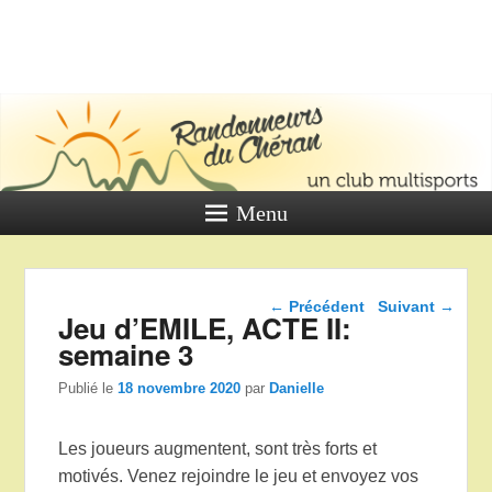
LES
RANDONNE
DU CHÉR
Un club multi sports
Menu
Navigation dans les
←
Précédent
Suivant
→
Jeu d’EMILE, ACTE II:
articles
semaine 3
Publié le
18 novembre 2020
par
Danielle
Les joueurs augmentent, sont très forts et
motivés. Venez rejoindre le jeu et envoyez vos