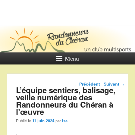
LES
RANDONNE
DU CHÉR
Un club multi sports
Menu
Navigation dans les
←
Précédent
Suivant
→
L’équipe sentiers, balisage,
articles
veille numérique des
Randonneurs du Chéran à
l’œuvre
Publié le
11 juin 2024
par
Isa