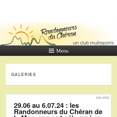
LES
RANDONNE
DU CHÉR
Un club multi sports
Menu
GALERIES
GALERIE
29.06 au 6.07.24 : les
Randonneurs du Chéran de